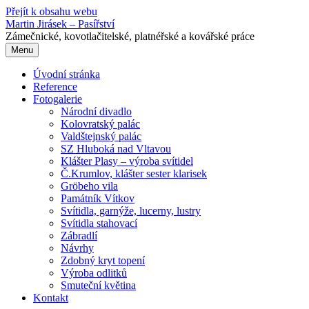
Přejít k obsahu webu
Martin Jirásek – Pasířství
Zámečnické, kovotlačitelské, platnéřské a kovářské práce
Menu
Úvodní stránka
Reference
Fotogalerie
Národní divadlo
Kolovratský palác
Valdštejnský palác
SZ Hluboká nad Vltavou
Klášter Plasy – výroba svítidel
Č.Krumlov, klášter sester klarisek
Gröbeho vila
Památník Vítkov
Svítidla, garnýže, lucerny, lustry
Svítidla stahovací
Zábradlí
Návrhy
Zdobný kryt topení
Výroba odlitků
Smuteční květina
Kontakt